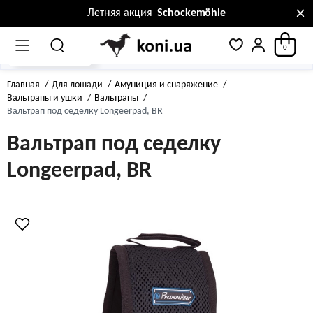
Летняя акция
Schockemöhle
0
0
0
Все про товар
Описание
Отзывы
Вопрос - ответ
Главная
Для лошади
Амуниция и снаряжение
Вальтрапы и ушки
Вальтрапы
Вальтрап под седелку Longeerpad, BR
Вальтрап под седелку
Longeerpad, BR