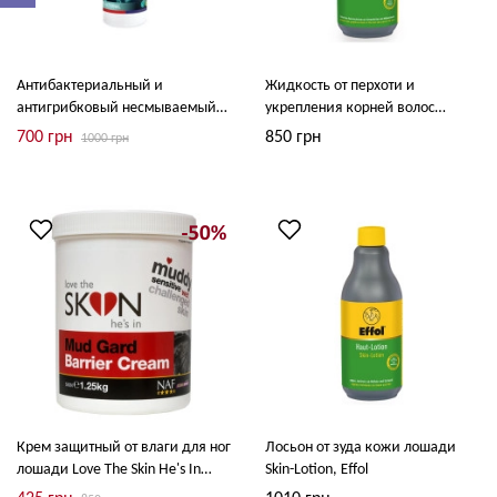
Антибактериальный и
Жидкость от перхоти и
антигрибковый несмываемый
укрепления корней волос
спрей для лошади Fungatrol
лошади Hair-Root-Liguid, Effol
700 грн
850 грн
1000 грн
Spray, Equine America
Крем защитный от влаги для ног
Лосьон от зуда кожи лошади
лошади Love The Skin He's In
Skin-Lotion, Effol
Mud Gard Barrier Cream, NAF 5