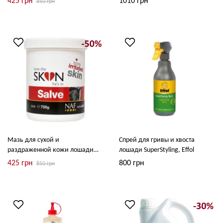
425 грн
1010 грн
850 грн
Stars
Мазь для сухой и
Спрей для гривы и хвоста
раздраженной кожи лошади
лошади SuperStyling, Effol
Love The Skin He's In Mud Gard
425 грн
800 грн
850 грн
Salve, NAF 5 Stars