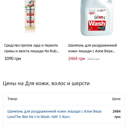
Средство против зуда и перхоти
Шампунь для раздраженной
гривы и хвоста лошади No Rub,
кожи лошади с Алое Вера
Leovet
LoveThe Skin He's In Wash, NAF 5
1090 грн
2464 грн
3520 грн
Stars
Цены на Для кожи, волос и шерсти
Товар
Цена
Шампунь для раздраженной кожи лошади с Алое Вера
2464
LoveThe Skin He's In Wash, NAF 5 Stars
грн