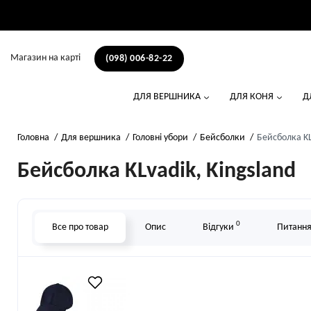
Магазин на карті
(098) 006-82-22
ДЛЯ ВЕРШНИКА
ДЛЯ КОНЯ
Д
Головна
Для вершника
Головні убори
Бейсболки
Бейсболка KLv
Бейсболка KLvadik, Kingsland
0
Все про товар
Опис
Відгуки
Питання