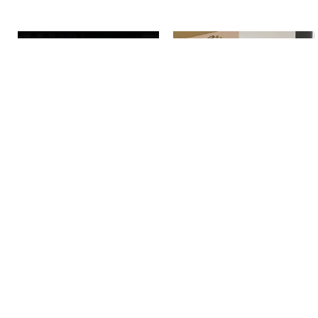
Antares
Zandona