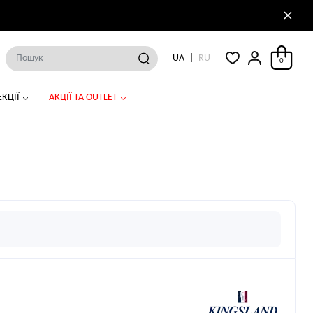
UA
RU
|
0
КЦІЇ
АКЦІЇ ТА OUTLET